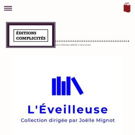
0
Maison d'édition en littérature générale et universitaire