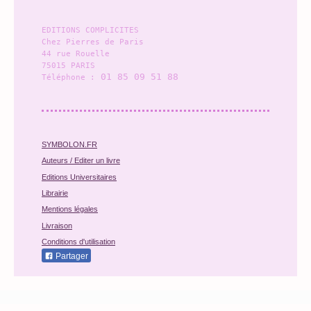
EDITIONS COMPLICITES
Chez Pierres de Paris
44 rue Rouelle
75015 
PARIS
01 85 09 51 88
Téléphone :
SYMBOLON.FR
Auteurs
/ Editer un livre
E
ditions Universitaires
Librairie
Mentions légales
Livraison
Conditions d'utilisation
Partager