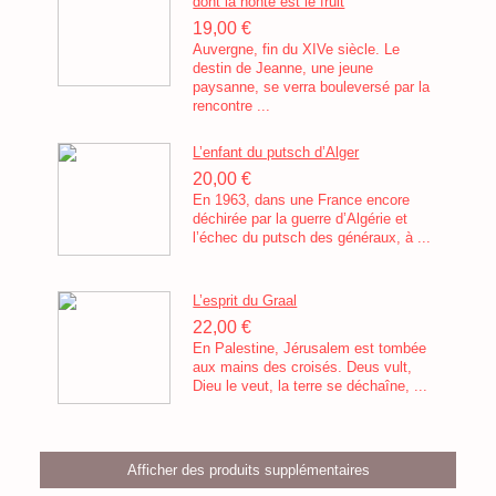
dont la honte est le fruit
19,00 €
Auvergne, fin du XIVe siècle. Le
destin de Jeanne, une jeune
paysanne, se verra bouleversé par la
rencontre ...
L’enfant du putsch d’Alger
20,00 €
En 1963, dans une France encore
déchirée par la guerre d’Algérie et
l’échec du putsch des généraux, à ...
L’esprit du Graal
22,00 €
En Palestine, Jérusalem est tombée
aux mains des croisés. Deus vult,
Dieu le veut, la terre se déchaîne, ...
Afficher des produits supplémentaires